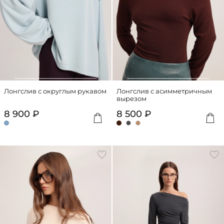
Лонгслив с округлым рукавом
Лонгслив с асимметричным
вырезом
8 900 ₽
8 500 ₽