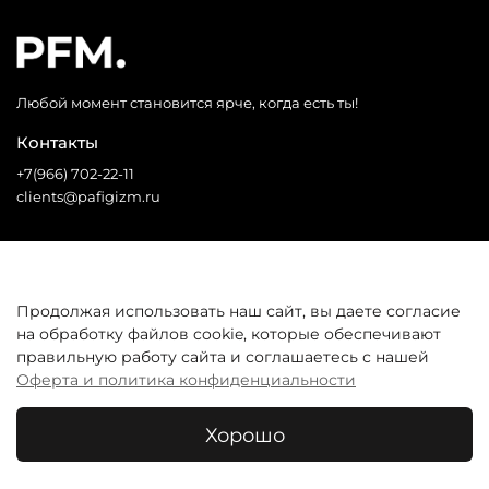
Любой момент становится ярче, когда есть ты!
Контакты
+7(966) 702-22-11
clients@pafigizm.ru
Социальные сети
Продолжая использовать наш сайт, вы даете согласие
на обработку файлов cookie, которые обеспечивают
* Запрещенная сеть
правильную работу сайта и соглашаетесь с нашей
Оферта и политика конфиденциальности
Покупателям
Хорошо
© 2026 Все права защищены. Интернет-магазин одежды
PFM.