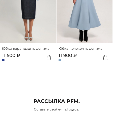
Заказ от
500 ₽ до 70
000 ₽
Подробную
информацию
о
работе
сервиса
можно
посмотреть
Юбка-карандаш из денима
Юбка-колокол из денима
на
Добавить
Доба
11 500 ₽
11 900 ₽
сайте
dolyame.ru
РАССЫЛКА PFM.
Оставьте свой e-mail здесь.