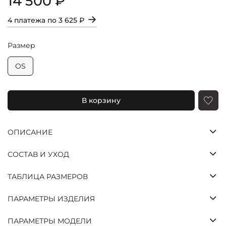
14 500 ₽
→
4 платежа по
3 625 ₽
Размер
OS
В корзину
Яндекс
ОПИСАНИЕ
Долями
Сплит
Оставшиеся
СОСТАВ И УХОД
три платежа
спишутся
ТАБЛИЦА РАЗМЕРОВ
автоматически
с шагом в две
ПАРАМЕТРЫ ИЗДЕЛИЯ
недели
ПАРАМЕТРЫ МОДЕЛИ
25%
25%
25%