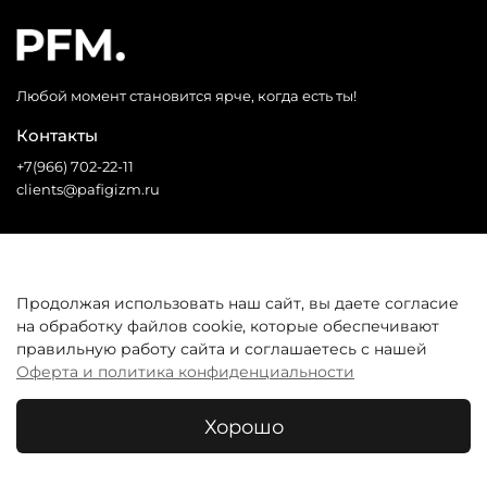
Любой момент становится ярче, когда есть ты!
Контакты
+7(966) 702-22-11
clients@pafigizm.ru
Социальные сети
Продолжая использовать наш сайт, вы даете согласие
на обработку файлов cookie, которые обеспечивают
* Запрещенная сеть
правильную работу сайта и соглашаетесь с нашей
Оферта и политика конфиденциальности
Покупателям
Хорошо
© 2026 Все права защищены. Интернет-магазин одежды
PFM.
В корзину