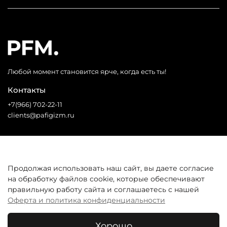
Любой момент становится ярче, когда есть ты!
Контакты
+7(966) 702-22-11
clients@pafigizm.ru
Социальные сети
Продолжая использовать наш сайт, вы даете согласие
на обработку файлов cookie, которые обеспечивают
* Запрещенная сеть
правильную работу сайта и соглашаетесь с нашей
Оферта и политика конфиденциальности
Покупателям
Хорошо