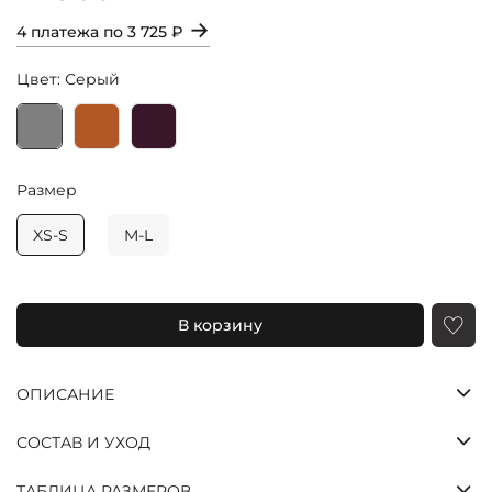
→
4 платежа по
3 725 ₽
Цвет: Серый
Размер
XS-S
M-L
Яндекс
Долями
Сплит
Оставшиеся
В корзину
три платежа
спишутся
автоматически
ОПИСАНИЕ
с шагом в две
недели
СОСТАВ И УХОД
25%
25%
25%
25%
ТАБЛИЦА РАЗМЕРОВ