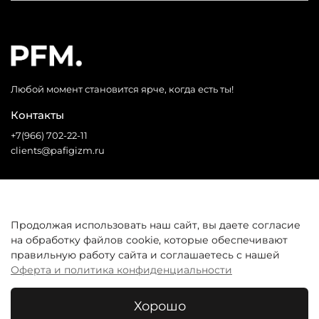
Любой момент становится ярче, когда есть ты!
Контакты
+7(966) 702-22-11
clients@pafigizm.ru
Социальные сети
Продолжая использовать наш сайт, вы даете согласие
на обработку файлов cookie, которые обеспечивают
* Запрещенная сеть
правильную работу сайта и соглашаетесь с нашей
Оферта и политика конфиденциальности
Покупателям
Хорошо
© 2026 Все права защищены. Интернет-магазин одежды