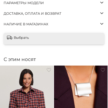
сегодня
ПАРАМЕТРЫ МОДЕЛИ
недели
недели
недель
ДОСТАВКА, ОПЛАТА И ВОЗВРАТ
Без
комиссий
и
НАЛИЧИЕ В МАГАЗИНАХ
переплат,
как
Выбрать
обычная
оплата
картой.
Оплатите
С этим носят
сегодня
только 25%
стоимости,
остальное
— тремя
платежами
раз в две
недели.
Заказ от
500 ₽ до 70