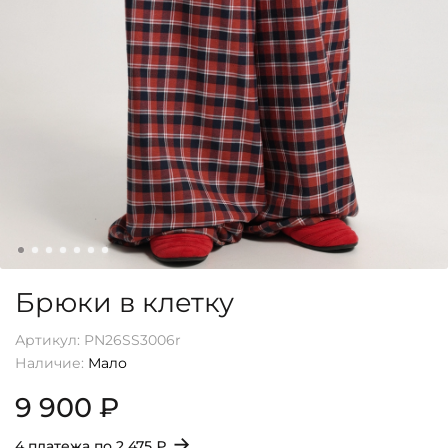
Брюки в клетку
Артикул:
PN26SS3006r
Наличие:
Мало
9 900 ₽
→
4 платежа по
2 475 ₽