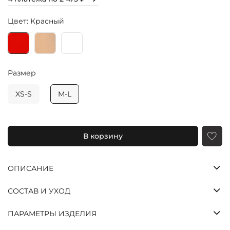
Цвет: Красный
Размер
XS-S
M-L
Яндекс
Долями
Сплит
Оставшиеся
В корзину
три платежа
спишутся
автоматически
ОПИСАНИЕ
с шагом в две
недели
СОСТАВ И УХОД
25%
25%
25%
25%
ПАРАМЕТРЫ ИЗДЕЛИЯ
Через
Через
Через
Платеж
2
4
6