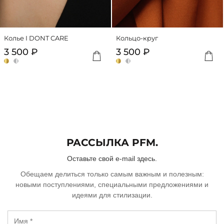
000 ₽
Подробную
информацию
о
Колье I DONT CARE
Кольцо-круг
работе
Добавить
Доба
3 500 ₽
3 500 ₽
сервиса
можно
посмотреть
на
сайте
dolyame.ru
РАССЫЛКА PFM.
Оставьте свой e-mail здесь.
Обещаем делиться только самым важным и полезным:
новыми поступлениями, специальными предложениями и
идеями для стилизации.