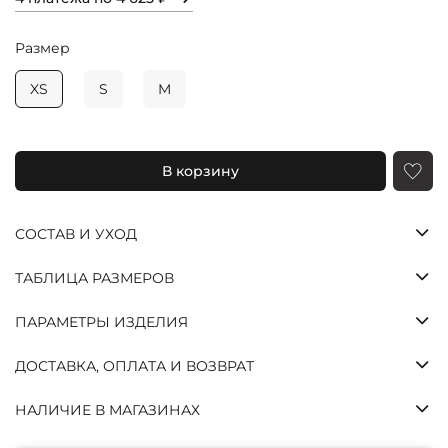
Размер
XS
S
M
В корзину
Яндекс
Долями
Сплит
СОСТАВ И УХОД
Оставшиеся
ТАБЛИЦА РАЗМЕРОВ
три платежа
спишутся
автоматически
ПАРАМЕТРЫ ИЗДЕЛИЯ
с шагом в две
недели
ДОСТАВКА, ОПЛАТА И ВОЗВРАТ
25%
25%
25%
25%
НАЛИЧИЕ В МАГАЗИНАХ
Через
Через
Через
Платеж
2
4
6