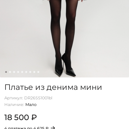
Платье из денима мини
Артикул:
DR26SS1001bl
Наличие:
Мало
18 500 ₽
→
4 платежа по
4 625 ₽