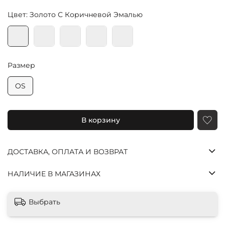
Цвет: Золото С Коричневой Эмалью
Размер
OS
Яндекс
Долями
Сплит
В корзину
Оставшиеся
три платежа
спишутся
ДОСТАВКА, ОПЛАТА И ВОЗВРАТ
автоматически
с шагом в две
недели
НАЛИЧИЕ В МАГАЗИНАХ
25%
25%
25%
25%
Выбрать
Через
Через
Через
Платеж
2
4
6
сегодня