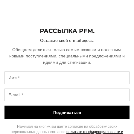
недели
недели
недель
Без
комиссий
и
РАССЫЛКА PFM.
переплат,
как
Оставьте свой e-mail здесь.
обычная
оплата
Обещаем делиться только самым важным и полезным:
картой.
новыми поступлениями, специальными предложениями и
идеями для стилизации.
Оплатите
сегодня
только 25%
стоимости,
остальное
— тремя
платежами
раз в две
недели.
Подписаться
Заказ от
500 ₽ до 70
Нажимая на кнопку, вы даете согласие на обработку своих
000 ₽
персональных данных согласно
политике конфиденциальности и