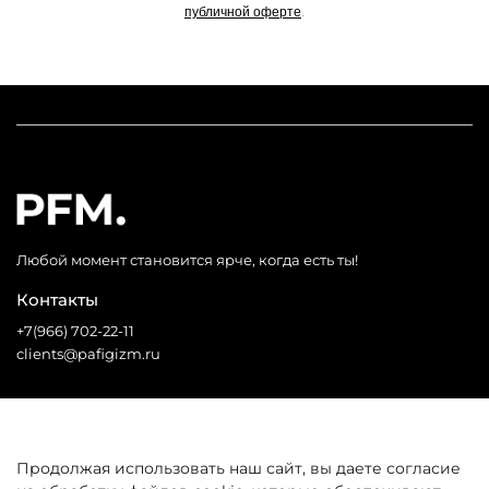
публичной оферте
.
Подробную
информацию
о
работе
сервиса
можно
посмотреть
на
сайте
dolyame.ru
Любой момент становится ярче, когда есть ты!
Контакты
+7(966) 702-22-11
clients@pafigizm.ru
Социальные сети
Продолжая использовать наш сайт, вы даете согласие