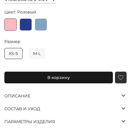
Цвет: Розовый
Размер
XS-S
M-L
Яндекс
Долями
Сплит
Оставшиеся
В корзину
три платежа
спишутся
автоматически
ОПИСАНИЕ
с шагом в две
недели
СОСТАВ И УХОД
25%
25%
25%
25%
ПАРАМЕТРЫ ИЗДЕЛИЯ
Через
Через
Через
Платеж
2
4
6