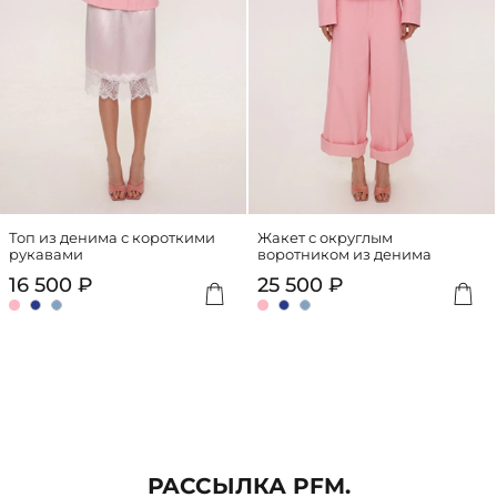
000 ₽
Подробную
информацию
о
работе
сервиса
можно
посмотреть
на
сайте
dolyame.ru
Топ из денима с короткими
Жакет с округлым
рукавами
воротником из денима
Добавить
Доба
16 500 ₽
25 500 ₽
РАССЫЛКА PFM.