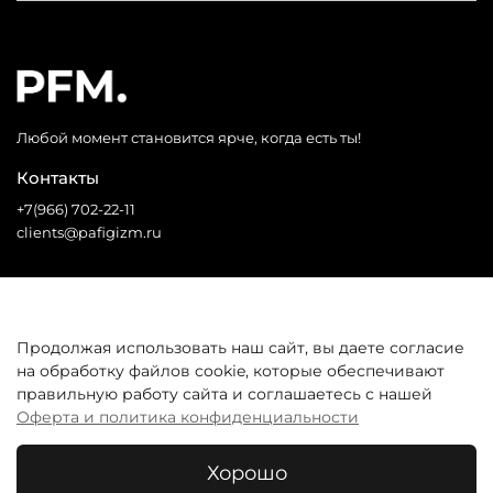
Любой момент становится ярче, когда есть ты!
Контакты
+7(966) 702-22-11
clients@pafigizm.ru
Социальные сети
Продолжая использовать наш сайт, вы даете согласие
на обработку файлов cookie, которые обеспечивают
* Запрещенная сеть
правильную работу сайта и соглашаетесь с нашей
Оферта и политика конфиденциальности
Покупателям
Хорошо
© 2026 Все права защищены. Интернет-магазин одежды