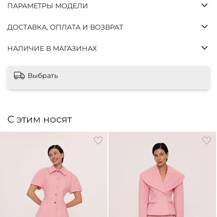
сегодня
ПАРАМЕТРЫ МОДЕЛИ
недели
недели
недель
ДОСТАВКА, ОПЛАТА И ВОЗВРАТ
Без
комиссий
и
НАЛИЧИЕ В МАГАЗИНАХ
переплат,
как
Выбрать
обычная
оплата
картой.
Оплатите
С этим носят
сегодня
только 25%
стоимости,
остальное
— тремя
платежами
раз в две
недели.
Заказ от
500 ₽ до 70