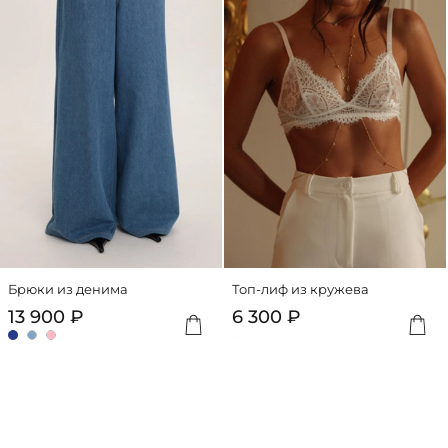
500 ₽ до 70
000 ₽
Подробную
информацию
о
работе
сервиса
можно
посмотреть
на
сайте
dolyame.ru
Брюки из денима
Топ-лиф из кружева
Добавить
Доба
13 900 ₽
6 300 ₽