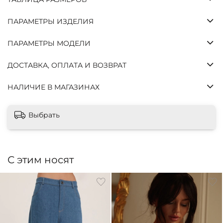
Через
Через
Через
Платеж
2
4
6
сегодня
ПАРАМЕТРЫ ИЗДЕЛИЯ
недели
недели
недель
ПАРАМЕТРЫ МОДЕЛИ
Без
комиссий
и
ДОСТАВКА, ОПЛАТА И ВОЗВРАТ
переплат,
как
НАЛИЧИЕ В МАГАЗИНАХ
обычная
оплата
картой.
Выбрать
Оплатите
сегодня
только 25%
стоимости,
С этим носят
остальное
— тремя
платежами
раз в две
недели.
Заказ от