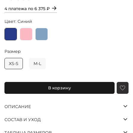
→
4 платежа по
6 375 ₽
Цвет: Синий
Размер
XS-S
M-L
Яндекс
Долями
Сплит
Оставшиеся
В корзину
три платежа
спишутся
автоматически
ОПИСАНИЕ
с шагом в две
недели
СОСТАВ И УХОД
25%
25%
25%
25%
ТАБЛИЦА РАЗМЕРОВ