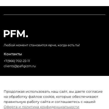
Любой момент становится ярче, когда есть ты!
Контакты
+7(966) 702-22-11
clients@pafigizm.ru
Социальные сети
Продолжая использовать наш сайт, вы даете согласие
на обработку файлов cookie, которые обеспечивают
* Запрещенная сеть
правильную работу сайта и соглашаетесь с нашей
Оферта и политика конфиденциальности