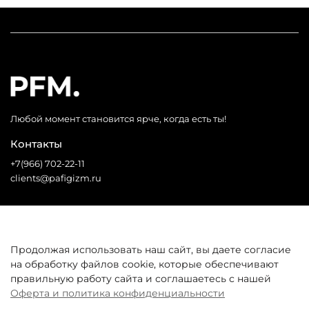
Любой момент становится ярче, когда есть ты!
Контакты
+7(966) 702-22-11
clients@pafigizm.ru
Социальные сети
Продолжая использовать наш сайт, вы даете согласие
на обработку файлов cookie, которые обеспечивают
* Запрещенная сеть
правильную работу сайта и соглашаетесь с нашей
Оферта и политика конфиденциальности
Покупателям