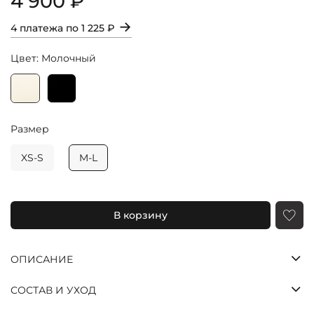
4 900 ₽
→
4 платежа по
1 225 ₽
Цвет: Молочный
Размер
XS-S
M-L
Яндекс
Долями
Сплит
Оставшиеся
В корзину
три платежа
спишутся
автоматически
ОПИСАНИЕ
с шагом в две
недели
СОСТАВ И УХОД
25%
25%
25%