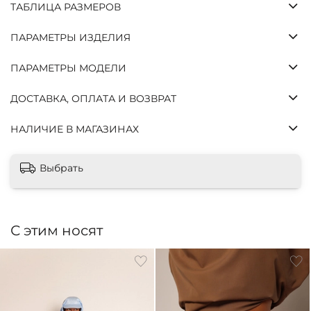
25%
ТАБЛИЦА РАЗМЕРОВ
Через
Через
Через
Платеж
2
4
6
сегодня
ПАРАМЕТРЫ ИЗДЕЛИЯ
недели
недели
недель
ПАРАМЕТРЫ МОДЕЛИ
Без
комиссий
и
ДОСТАВКА, ОПЛАТА И ВОЗВРАТ
переплат,
как
НАЛИЧИЕ В МАГАЗИНАХ
обычная
оплата
картой.
Выбрать
Оплатите
сегодня
только 25%
стоимости,
С этим носят
остальное
— тремя
платежами
раз в две
недели.